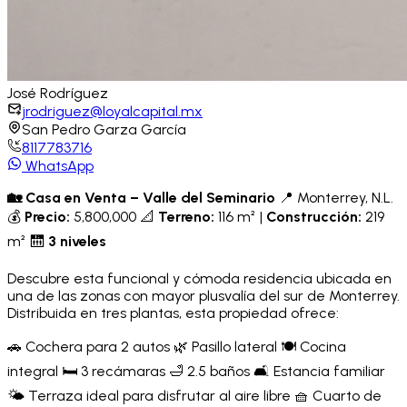
José
Rodríguez
jrodriguez@loyalcapital.mx
San Pedro Garza García
8117783716
WhatsApp
🏡 Casa en Venta – Valle del Seminario
📍 Monterrey, N.L.
💰
Precio:
5,800,000 📐
Terreno:
116 m² |
Construcción:
219
m² 🛗
3 niveles
Descubre esta funcional y cómoda residencia ubicada en
una de las zonas con mayor plusvalía del sur de Monterrey.
Distribuida en tres plantas, esta propiedad ofrece:
🚗 Cochera para 2 autos 🌿 Pasillo lateral 🍽️ Cocina
integral 🛏️ 3 recámaras 🛁 2.5 baños 🛋️ Estancia familiar
🌤️ Terraza ideal para disfrutar al aire libre 🧺 Cuarto de