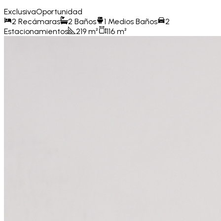
Exclusiva
Oportunidad
2
Recámaras
2
Baños
1
Medios Baños
2
Estacionamientos
219
m²
116
m²