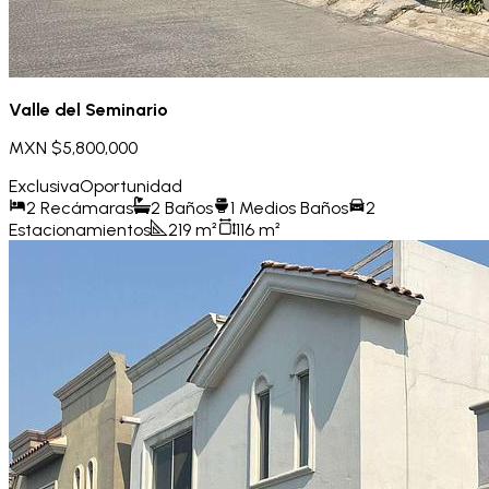
Valle del Seminario
MXN $5,800,000
Exclusiva
Oportunidad
2
Recámaras
2
Baños
1
Medios Baños
2
Estacionamientos
219
m²
116
m²